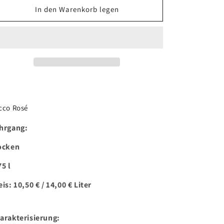
für
für
In den Warenkorb legen
Secco
Secco
Rosé
Rosé
cco Rosé
hrgang:
ocken
75 l
eis: 10,50 € / 14,00 € Liter
arakterisierung: