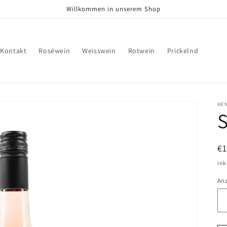
Willkommen in unserem Shop
Kontakt
Roséwein
Weisswein
Rotwein
Prickelnd
HE
N
€
Pr
ink
An