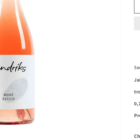
Se
Ja
tr
0,
Pr
Ch