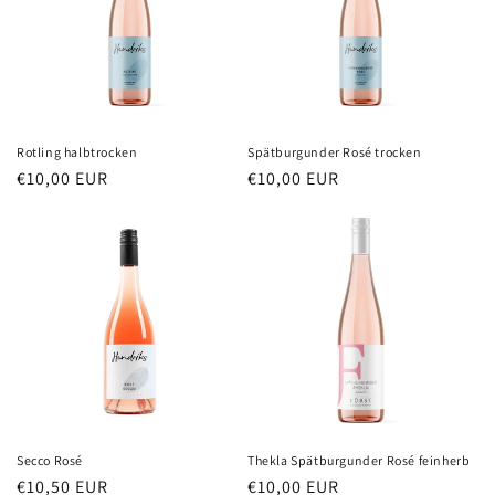
Rotling halbtrocken
Spätburgunder Rosé trocken
Normaler
€10,00 EUR
Normaler
€10,00 EUR
Preis
Preis
Secco Rosé
Thekla Spätburgunder Rosé feinherb
Normaler
€10,50 EUR
Normaler
€10,00 EUR