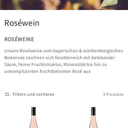
K
Roséwein
a
ROSÉWEINE
t
Unsere Roséweine vom bayerischen & württembergischen
e
Bodensee zeichnen sich facettenreich mit belebender
g
Säure, feiner Fruchtstruktur, Mineralität bis hin zu
unkomplizierten fruchtbetonten Rosé aus
o
r
Filtern und sortieren
4 Produkte
i
e
: